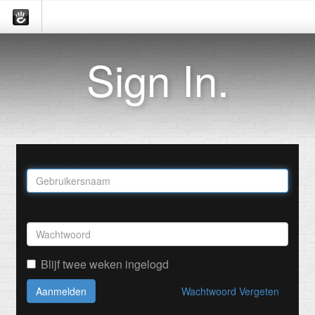
Sign In.
Blijf twee weken ingelogd
Aanmelden
Wachtwoord Vergeten