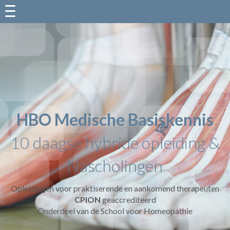
HBO Medische Basiskennis
10 daagse hybride opleiding &
Nascholingen
Opleidingen voor praktiserende en aankomend therapeuten
CPION
geaccrediteerd
Onderdeel van de School voor Homeopathie