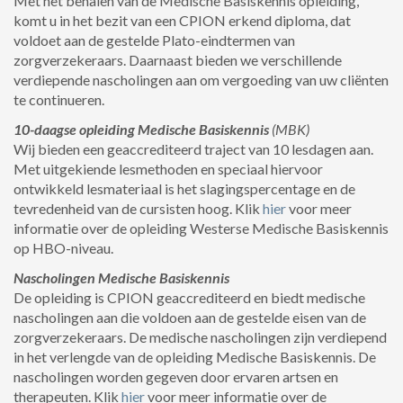
Met het behalen van de Medische Basiskennis opleiding,
komt u in het bezit van een CPION erkend diploma, dat
voldoet aan de gestelde Plato-eindtermen van
zorgverzekeraars. Daarnaast bieden we verschillende
verdiepende nascholingen aan om vergoeding van uw cliënten
te continueren.
10-daagse opleiding Medische Basiskennis
(MBK)
Wij bieden een geaccrediteerd traject van 10 lesdagen aan.
Met uitgekiende lesmethoden en speciaal hiervoor
ontwikkeld lesmateriaal is het slagingspercentage en de
tevredenheid van de cursisten hoog. Klik
hier
voor meer
informatie over de opleiding Westerse Medische Basiskennis
op HBO-niveau.
Nascholingen Medische Basiskennis
De opleiding is CPION geaccrediteerd en biedt medische
nascholingen aan die voldoen aan de gestelde eisen van de
zorgverzekeraars. De medische nascholingen zijn verdiepend
in het verlengde van de opleiding Medische Basiskennis. De
nascholingen worden gegeven door ervaren artsen en
therapeuten. Klik
hier
voor meer informatie over de